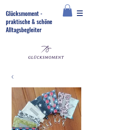
Glü
cksmoment -
praktische & schöne
Alltagsbegleiter