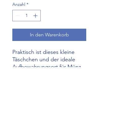
Anzahl
*
In den Warenkorb
Praktisch ist dieses kleine
Täschchen und der ideale
Aufbewahrungsort für Münz,
Kreditkarten, Medikamente,
Pflästerli und vieles mehr.
Genäht aus Wachstuch oder
beschichteter Baumwolle
begleitet es Dich unterwegs,
egal ob in der Stadt, bei der
Wanderung oder in der Badi
Grösse ca 12.5 x 8 cm