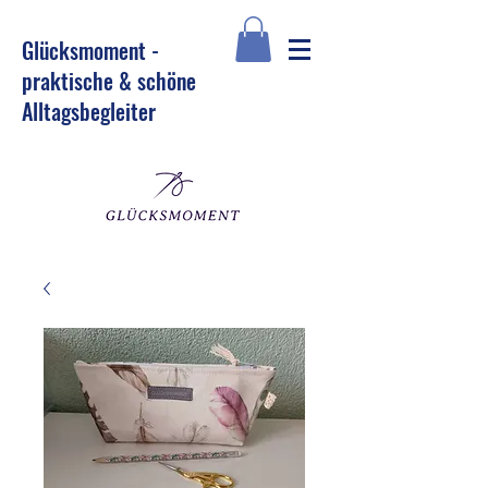
Glü
cksmoment -
praktische & schöne
Alltagsbegleiter