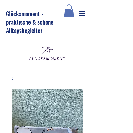
Glü
cksmoment -
praktische & schöne
Alltagsbegleiter