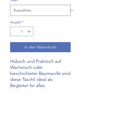
Anzahl
*
In den Warenkorb
Hübsch und Praktisch auf
Wachstuch oder
beschichteter Baumwolle sind
diese Täschli ideal als
Begleiter für alles
Notwendige in der
Handtasche. Durch das
beschichtete Material ist der
Inhalt des Täschchens