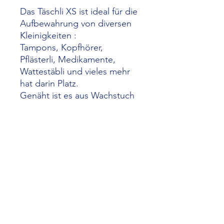
Das Täschli XS ist ideal für die
Aufbewahrung von diversen
Kleinigkeiten :
Tampons, Kopfhörer,
Pflästerli, Medikamente,
Wattestäbli und vieles mehr
hat darin Platz.
Genäht ist es aus Wachstuch
oder beschichteter
Baumwolle. Mit abgenähtem
Boden.
Grösse 13 x 8 cm
Ist Dir das Täschli trotzdem zu
Gross empfehle ich Dir das
Zwergli Täschli XXS
mit Grösse 11 x 6 cm