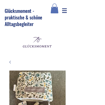
Glü
cksmoment -
praktische & schöne
Alltagsbegleiter