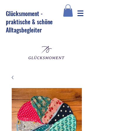
Glü
cksmoment -
praktische & schöne
Alltagsbegleiter