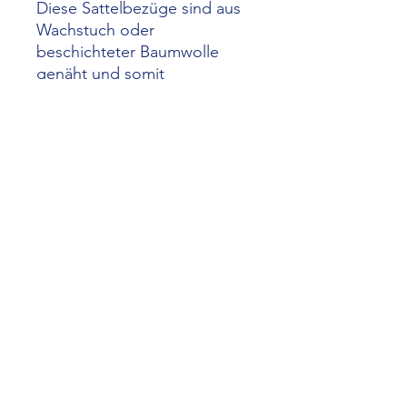
Diese Sattelbezüge sind aus
Wachstuch oder
beschichteter Baumwolle
genäht und somit
wasserabweisend. Sie passen
auf alle Velos und machen aus
jedem Sattel einen Hingucker.
Auch Sättel mit Loch können
so wieder genutzt werden .
Universalgrösse
GLÜCKSMOMENT
a.buegel@shinternet.ch
©2022 von Glücksmoment.com Erstellt mit Wix.com