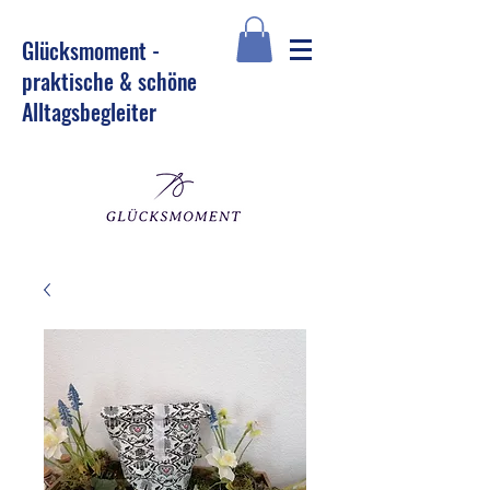
Glü
cksmoment -
praktische & schöne
Alltagsbegleiter