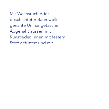
Mit Wachstuch oder
beschichteter Baumwolle
genähte Umhängetasche.
Abgenaht aussen mit
Kunstleder. Innen mit festem
Stoff gefüttert und mit
Steckfächern ausgestattet.
Ober mit
Reissverschlussblende zu
schliessen. Der praktische
Alltagsbegleiter aus leichtem
robustem und vor allem
schönem Material.
Grösse ca 42 x 27 cm